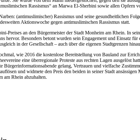
s wurde. Sie wurde von dem Mann niedergestochen, gegen den sie aussag
timuslimischen Rassismus“ an Marwa El-Sherbini sowie allen Opfern v
Narben: (antimuslimischer) Rassismus und seine gesundheitlichen Folg
ndesweiten Aktionswoche gegen antimuslimischen Rassismus statt.
bini-Preises an den Bürgermeister der Stadt Monheim am Rhein. In s
ns hervor. Besonders betont wurden sein Engagement und Einsatz für
eich in der Gesellschaft – auch über die eigenen Stadtgrenzen hinau
chmal, wie 2016 die kostenlose Bereitstellung von Bauland zur Errich
vereine eine überregionale Proteste aus rechten Lagen ausgelöst hatte
hte Bürgerinformationsabende gelang, Vertrauen und vielfache Zusti
e auflösen und widmete den Preis den beiden in seiner Stadt ansässige
im am Rhein abzuhalten.