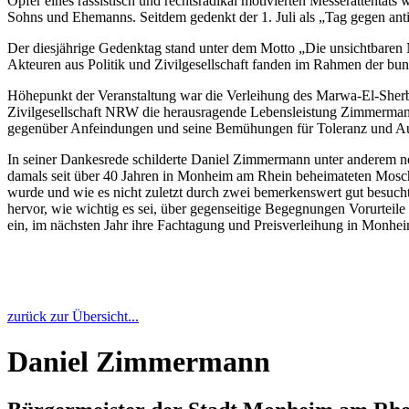
Opfer eines rassistisch und rechtsradikal motivierten Messerattentat
Sohns und Ehemanns. Seitdem gedenkt der 1. Juli als „Tag gegen an
Der diesjährige Gedenktag stand unter dem Motto „Die unsichtbaren 
Akteuren aus Politik und Zivilgesellschaft fanden im Rahmen der bu
Höhepunkt der Veranstaltung war die Verleihung des Marwa-El-Sher
Zivilgesellschaft NRW die herausragende Lebensleistung Zimmerman
gegenüber Anfeindungen und seine Bemühungen für Toleranz und Ausgl
In seiner Dankesrede schilderte Daniel Zimmermann unter anderem no
damals seit über 40 Jahren in Monheim am Rhein beheimateten Moschee
wurde und wie es nicht zuletzt durch zwei bemerkenswert gut besuc
hervor, wie wichtig es sei, über gegenseitige Begegnungen Vorurteil
ein, im nächsten Jahr ihre Fachtagung und Preisverleihung in Monhe
zurück zur Übersicht...
Daniel Zimmermann