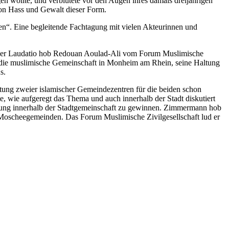
en wollte, und verblutete vor den Augen ihres damals dreijährigen
on Hass und Gewalt dieser Form.
en“. Eine begleitende Fachtagung mit vielen Akteurinnen und
einer Laudatio hob Redouan Aoulad-Ali vom Forum Muslimische
 die muslimische Gemeinschaft in Monheim am Rhein, seine Haltung
s.
tung zweier islamischer Gemeindezentren für die beiden schon
, wie aufgeregt das Thema und auch innerhalb der Stadt diskutiert
mmung innerhalb der Stadtgemeinschaft zu gewinnen. Zimmermann hob
n Moscheegemeinden. Das Forum Muslimische Zivilgesellschaft lud er