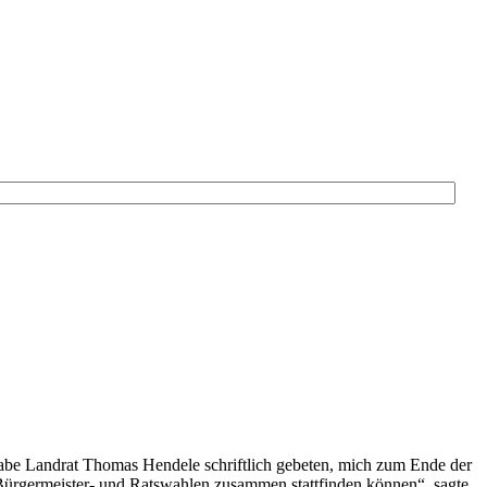
abe Landrat Thomas Hendele schriftlich gebeten, mich zum Ende der
s Bürgermeister- und Ratswahlen zusammen stattfinden können“, sagte